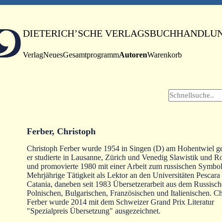
DIETERICH’SCHE VERLAGSBUCHHANDLU
Verlag
Neues
Gesamtprogramm
Autoren
Warenkorb
Ferber, Christoph
Christoph Ferber wurde 1954 in Singen (D) am Hohentwiel g
er studierte in Lausanne, Zürich und Venedig Slawistik und R
und promovierte 1980 mit einer Arbeit zum russischen Symbo
Mehrjährige Tätigkeit als Lektor an den Universitäten Pescara
Catania, daneben seit 1983 Übersetzerarbeit aus dem Russisch
Polnischen, Bulgarischen, Französischen und Italienischen. Ch
Ferber wurde 2014 mit dem Schweizer Grand Prix Literatur
"Spezialpreis Übersetzung" ausgezeichnet.