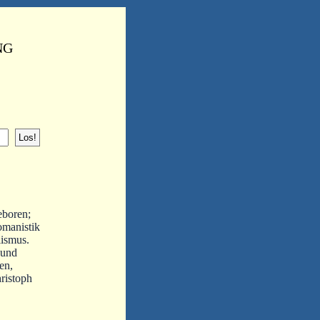
NG
eboren;
omanistik
lismus.
 und
en,
ristoph