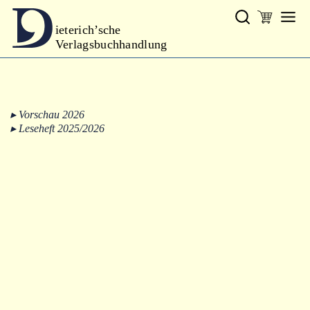
ieterich’sche
Verlagsbuchhandlung
Verlag
Aktuelles
▸ Vorschau 2026
Kontakt
▸ Leseheft 2025/2026
Programm
Geschichte
Neues
Gesamtprogramm
Autoren
Warenkorb