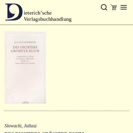
ieterich’sche
Verlagsbuchhandlung
Verlag
Neues
Gesamtprogramm
Neue Reihe
Handbibliothek Dieterich
excerpta classica
Lyrik
Bibliophilia
Kalender
Slowacki, Juliusz