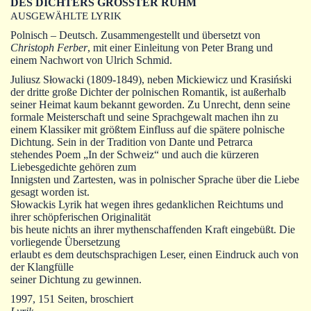
DES DICHTERS GRÖSSTER RUHM
Autoren
AUSGEWÄHLTE LYRIK
Warenkorb
Polnisch – Deutsch. Zusammengestellt und übersetzt von
Christoph Ferber
, mit einer Einleitung von Peter Brang und
einem Nachwort von Ulrich Schmid.
Juliusz Słowacki (1809-1849), neben Mickiewicz und Krasiński
der dritte große Dichter der polnischen Romantik, ist außerhalb
seiner Heimat kaum bekannt geworden. Zu Unrecht, denn seine
formale Meisterschaft und seine Sprachgewalt machen ihn zu
einem Klassiker mit größtem Einfluss auf die spätere polnische
Dichtung. Sein in der Tradition von Dante und Petrarca
stehendes Poem „In der Schweiz“ und auch die kürzeren
Liebesgedichte gehören zum
Innigsten und Zartesten, was in polnischer Sprache über die Liebe
gesagt worden ist.
Słowackis Lyrik hat wegen ihres gedanklichen Reichtums und
ihrer schöpferischen Originalität
bis heute nichts an ihrer mythenschaffenden Kraft eingebüßt. Die
vorliegende Übersetzung
erlaubt es dem deutschsprachigen Leser, einen Eindruck auch von
der Klangfülle
seiner Dichtung zu gewinnen.
1997, 151 Seiten, broschiert