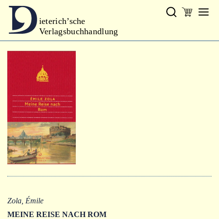
ieterich’sche
Verlagsbuchhandlung
Verlag
Neues
Gesamtprogramm
Neue Reihe
Handbibliothek Dieterich
excerpta classica
Lyrik
Bibliophilia
Kalender
Zola, Émile
MEINE REISE NACH ROM