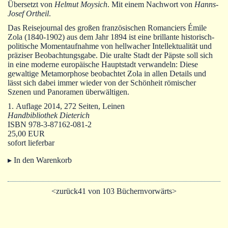
Autoren
Übersetzt von
Helmut Moysich
. Mit einem Nachwort von
Hanns-
Josef Ortheil
.
Warenkorb
Das Reisejournal des großen französischen Romanciers Émile
Zola (1840-1902) aus dem Jahr 1894 ist eine brillante historisch-
politische Momentaufnahme von hellwacher Intellektualität und
präziser Beobachtungsgabe. Die uralte Stadt der Päpste soll sich
in eine moderne europäische Hauptstadt verwandeln: Diese
gewaltige Metamorphose beobachtet Zola in allen Details und
lässt sich dabei immer wieder von der Schönheit römischer
Szenen und Panoramen überwältigen.
1. Auflage 2014, 272 Seiten, Leinen
Handbibliothek Dieterich
ISBN 978-3-87162-081-2
25,00 EUR
sofort lieferbar
▸ In den Warenkorb
<zurück
41 von 103 Büchern
vorwärts>