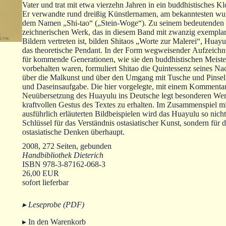
Vater und trat mit etwa vierzehn Jahren in ein buddhistisches Kl
Er verwandte rund dreißig Künstlernamen, am bekanntesten wur
dem Namen „Shi-tao“ („Stein-Woge“). Zu seinem bedeutenden
zeichnerischen Werk, das in diesem Band mit zwanzig exempla
Bildern vertreten ist, bilden Shitaos „Worte zur Malerei“, Huay
das theoretische Pendant. In der Form wegweisender Aufzeichn
für kommende Generationen, wie sie den buddhistischen Meiste
vorbehalten waren, formuliert Shitao die Quintessenz seines N
über die Malkunst und über den Umgang mit Tusche und Pinsel
und Daseinsaufgabe. Die hier vorgelegte, mit einem Kommenta
Neuübersetzung des Huayulu ins Deutsche legt besonderen Wert
kraftvollen Gestus des Textes zu erhalten. Im Zusammenspiel m
ausführlich erläuterten Bildbeispielen wird das Huayulu so nich
Schlüssel für das Verständnis ostasiatischer Kunst, sondern für 
ostasiatische Denken überhaupt.
2008, 272 Seiten, gebunden
Handbibliothek Dieterich
ISBN 978-3-87162-068-3
26,00 EUR
sofort lieferbar
▸ Leseprobe (PDF)
▸ In den Warenkorb