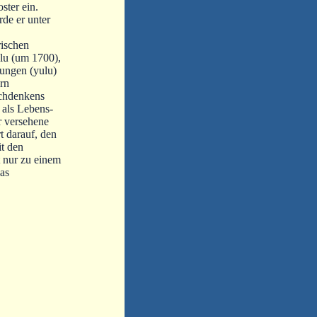
oster ein.
de er unter
rischen
ulu (um 1700),
ungen (yulu)
rn
achdenkens
 als Lebens-
r versehene
 darauf, den
it den
t nur zu einem
das