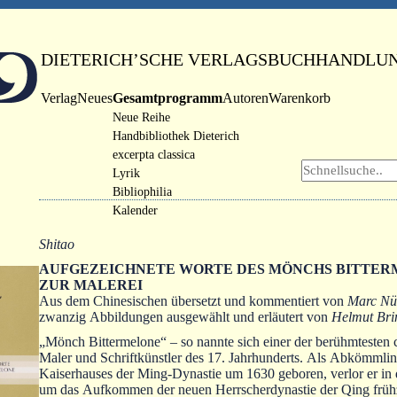
DIETERICH’SCHE VERLAGSBUCHHANDLU
Verlag
Neues
Gesamtprogramm
Autoren
Warenkorb
Neue Reihe
Handbibliothek Dieterich
excerpta classica
Lyrik
Bibliophilia
Kalender
Shitao
AUFGEZEICHNETE WORTE DES MÖNCHS BITTE
ZUR MALEREI
Aus dem Chinesischen übersetzt und kommentiert von
Marc Nü
zwanzig Abbildungen ausgewählt und erläutert von
Helmut Bri
„Mönch Bittermelone“ ‒ so nannte sich einer der berühmtesten 
Maler und Schriftkünstler des 17. Jahrhunderts. Als Abkömmlin
Kaiserhauses der Ming-Dynastie um 1630 geboren, verlor er i
um das Aufkommen der neuen Herrscherdynastie der Qing frühz