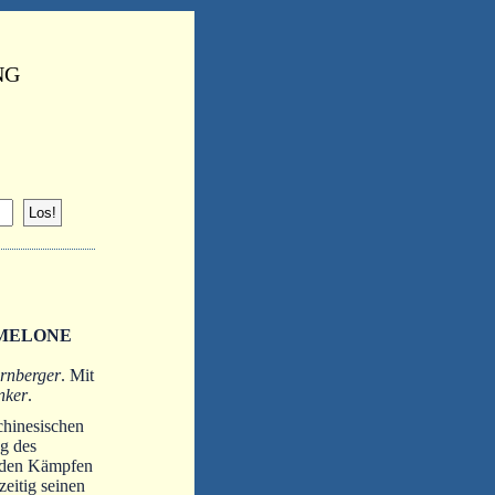
NG
RMELONE
rnberger
. Mit
nker
.
chinesischen
g des
n den Kämpfen
eitig seinen