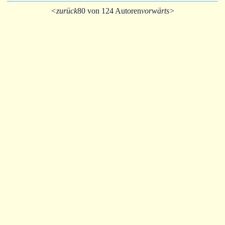
<zurück
80 von 124 Autoren
vorwärts>