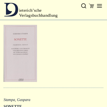
ieterich’sche
Verlagsbuchhandlung
Verlag
Neues
Gesamtprogramm
Neue Reihe
Handbibliothek Dieterich
excerpta classica
Lyrik
Bibliophilia
Kalender
Stampa, Gaspara
SONETTE