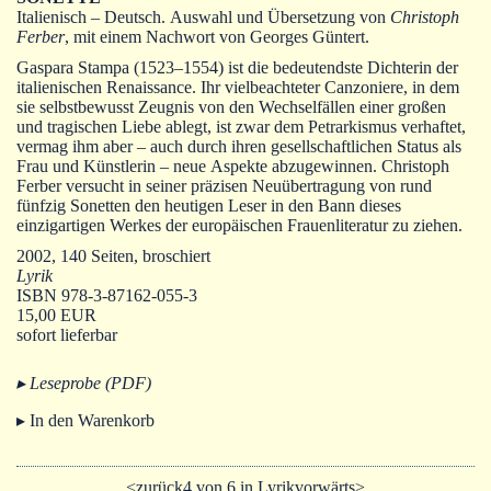
Autoren
Italienisch – Deutsch. Auswahl und Übersetzung von
Christoph
Ferber
, mit einem Nachwort von Georges Güntert.
Warenkorb
Gaspara Stampa (1523‒1554) ist die bedeutendste Dichterin der
italienischen Renaissance. Ihr vielbeachteter Canzoniere, in dem
sie selbstbewusst Zeugnis von den Wechselfällen einer großen
und tragischen Liebe ablegt, ist zwar dem Petrarkismus verhaftet,
vermag ihm aber ‒ auch durch ihren gesellschaftlichen Status als
Frau und Künstlerin ‒ neue Aspekte abzugewinnen. Christoph
Ferber versucht in seiner präzisen Neuübertragung von rund
fünfzig Sonetten den heutigen Leser in den Bann dieses
einzigartigen Werkes der europäischen Frauenliteratur zu ziehen.
2002, 140 Seiten, broschiert
Lyrik
ISBN 978-3-87162-055-3
15,00 EUR
sofort lieferbar
▸ Leseprobe (PDF)
▸ In den Warenkorb
<zurück
4 von 6 in Lyrik
vorwärts>