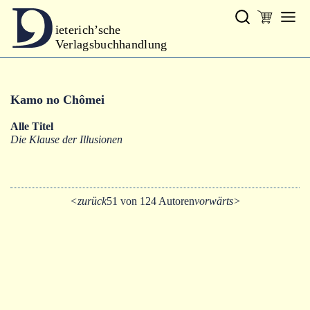
ieterich’sche
Verlagsbuchhandlung
Verlag
Kamo no Chômei
Neues
Alle Titel
Gesamtprogramm
Die Klause der Illusionen
Autoren
Warenkorb
<zurück
51 von 124 Autoren
vorwärts>