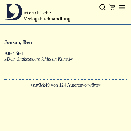
ieterich’sche
Verlagsbuchhandlung
Verlag
Jonson, Ben
Neues
Alle Titel
Gesamtprogramm
»Dem Shakespeare fehlts an Kunst!«
Autoren
Warenkorb
<zurück
49 von 124 Autoren
vorwärts>