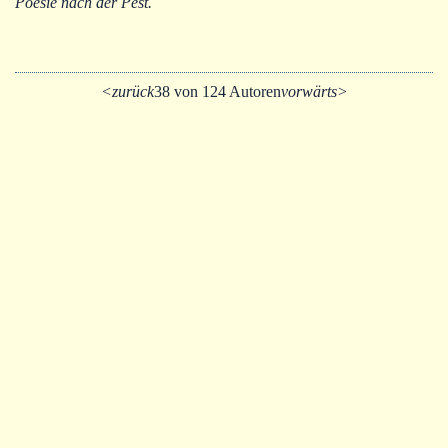
Poesie nach der Pest.
<zurück
38 von 124 Autoren
vorwärts>