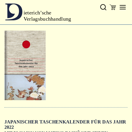
ieterich’sche
Verlagsbuchhandlung
Verlag
Neues
Gesamtprogramm
Neue Reihe
Handbibliothek Dieterich
excerpta classica
Lyrik
Bibliophilia
Kalender
JAPANISCHER TASCHENKALENDER FÜR DAS JAHR
2022