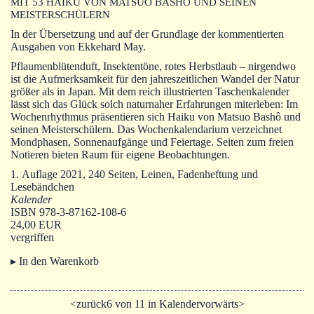
MIT 53 HAIKU VON MATSUO BASHÔ UND SEINEN
Autoren
MEISTERSCHÜLERN
Warenkorb
In der Übersetzung und auf der Grundlage der kommentierten
Ausgaben von Ekkehard May.
Pflaumenblütenduft, Insektentöne, rotes Herbstlaub – nirgendwo
ist die Aufmerksamkeit für den jahreszeitlichen Wandel der Natur
größer als in Japan. Mit dem reich illustrierten Taschenkalender
lässt sich das Glück solch naturnaher Erfahrungen miterleben: Im
Wochenrhythmus präsentieren sich Haiku von Matsuo Bashô und
seinen Meisterschülern. Das Wochenkalendarium verzeichnet
Mondphasen, Sonnenaufgänge und Feiertage. Seiten zum freien
Notieren bieten Raum für eigene Beobachtungen.
1. Auflage 2021, 240 Seiten, Leinen, Fadenheftung und
Lesebändchen
Kalender
ISBN 978-3-87162-108-6
24,00 EUR
vergriffen
▸ In den Warenkorb
<zurück
6 von 11 in Kalender
vorwärts>