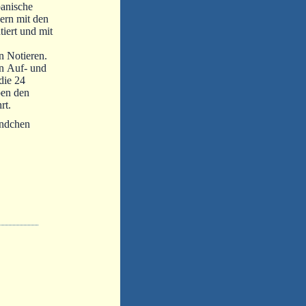
panische
ern mit den
tiert und mit
en Notieren.
n Auf- und
die 24
ben den
rt.
ändchen