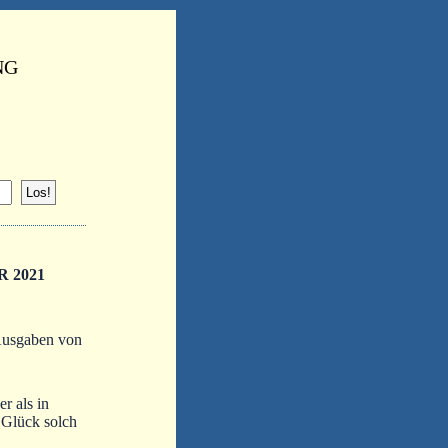
NG
 2021
Ausgaben von
r als in
s Glück solch