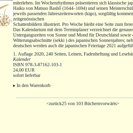
miterleben. Im Wochenrhythmus präsentieren sich klassische ja
Haiku von Matsuo Bashô (1644–1694) und seinen Meisterschül
jeweils passenden Jahreszeitenworten (kigo), sorgfältig kommen
zeitgenössischen
Schattenbildern illustriert. Pro Woche bleibt eine Seite zum frei
Das Kalendarium mit dem Terminplaner verzeichnet die genaue
Untergangszeiten von Sonne und Mond für Deutschland sowie 
Witterungsabschnitte (sekki ) des japanischen Sonnenjahres; ne
deutschen werden auch die japanischen Feiertage 2021 aufgefüh
1. Auflage 2020, 240 Seiten, Leinen, Fadenheftung und Leseb
Kalender
ISBN 978-3-87162-103-1
24,00 EUR
sofort lieferbar
▸ In den Warenkorb
<zurück
25 von 103 Büchern
vorwärts>