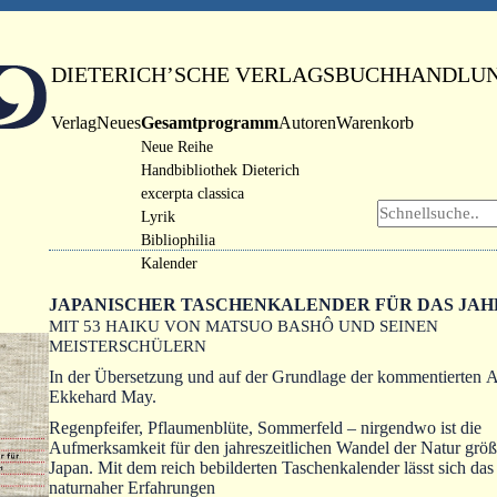
DIETERICH’SCHE VERLAGSBUCHHANDLU
Verlag
Neues
Gesamtprogramm
Autoren
Warenkorb
Neue Reihe
Handbibliothek Dieterich
excerpta classica
Lyrik
Bibliophilia
Kalender
JAPANISCHER TASCHENKALENDER FÜR DAS JAHR
MIT 53 HAIKU VON MATSUO BASHÔ UND SEINEN
MEISTERSCHÜLERN
In der Übersetzung und auf der Grundlage der kommentierten 
Ekkehard May.
Regenpfeifer, Pflaumenblüte, Sommerfeld – nirgendwo ist die
Aufmerksamkeit für den jahreszeitlichen Wandel der Natur größe
Japan. Mit dem reich bebilderten Taschenkalender lässt sich da
naturnaher Erfahrungen