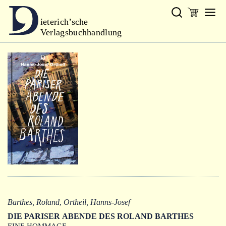
ieterich’sche
Verlagsbuchhandlung
Verlag
Neues
Gesamtprogramm
Neue Reihe
Handbibliothek Dieterich
excerpta classica
Lyrik
Bibliophilia
Kalender
Barthes, Roland
,
Ortheil, Hanns-Josef
DIE PARISER ABENDE DES ROLAND BARTHES
EINE HOMMAGE