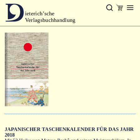
ieterich’sche
Verlagsbuchhandlung
Verlag
Neues
Gesamtprogramm
Neue Reihe
Handbibliothek Dieterich
excerpta classica
Lyrik
Bibliophilia
Kalender
JAPANISCHER TASCHENKALENDER FÜR DAS JAHR
2018