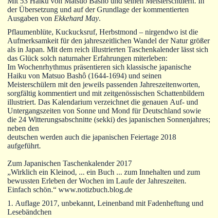
Mit 53 Haiku von Matsuo Bashô und seinen Meisterschülern. In
Autoren
der Übersetzung und auf der Grundlage der kommentierten
Ausgaben von
Ekkehard May
.
Warenkorb
Pflaumenblüte, Kuckucksruf, Herbstmond – nirgendwo ist die
Aufmerksamkeit für den jahreszeitlichen Wandel der Natur größer
als in Japan. Mit dem reich illustrierten Taschenkalender lässt sich
das Glück solch naturnaher Erfahrungen miterleben:
Im Wochenrhythmus präsentieren sich klassische japanische
Haiku von Matsuo Bashô (1644-1694) und seinen
Meisterschülern mit den jeweils passenden Jahreszeitenworten,
sorgfältig kommentiert und mit zeitgenössischen Schattenbildern
illustriert. Das Kalendarium verzeichnet die genauen Auf- und
Untergangszeiten von Sonne und Mond für Deutschland sowie
die 24 Witterungsabschnitte (sekki) des japanischen Sonnenjahres;
neben den
deutschen werden auch die japanischen Feiertage 2018
aufgeführt.
Zum Japanischen Taschenkalender 2017
„Wirklich ein Kleinod, ... ein Buch ... zum Innehalten und zum
bewussten Erleben der Wochen im Laufe der Jahreszeiten.
Einfach schön.“ www.notizbuch.blog.de
1. Auflage 2017, unbekannt, Leinenband mit Fadenheftung und
Lesebändchen