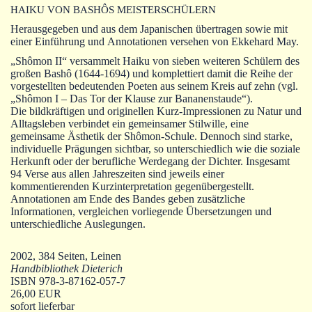
Autoren
HAIKU VON BASHÔS MEISTERSCHÜLERN
Herausgegeben und aus dem Japanischen übertragen sowie mit
Warenkorb
einer Einführung und Annotationen versehen von Ekkehard May.
„Shômon II“ versammelt Haiku von sieben weiteren Schülern des
großen Bashô (1644-1694) und komplettiert damit die Reihe der
vorgestellten bedeutenden Poeten aus seinem Kreis auf zehn (vgl.
„Shômon I – Das Tor der Klause zur Bananenstaude“).
Die bildkräftigen und originellen Kurz-Impressionen zu Natur und
Alltagsleben verbindet ein gemeinsamer Stilwille, eine
gemeinsame Ästhetik der Shômon-Schule. Dennoch sind starke,
individuelle Prägungen sichtbar, so unterschiedlich wie die soziale
Herkunft oder der berufliche Werdegang der Dichter. Insgesamt
94 Verse aus allen Jahreszeiten sind jeweils einer
kommentierenden Kurzinterpretation gegenübergestellt.
Annotationen am Ende des Bandes geben zusätzliche
Informationen, vergleichen vorliegende Übersetzungen und
unterschiedliche Auslegungen.
2002, 384 Seiten, Leinen
Handbibliothek Dieterich
ISBN 978-3-87162-057-7
26,00 EUR
sofort lieferbar