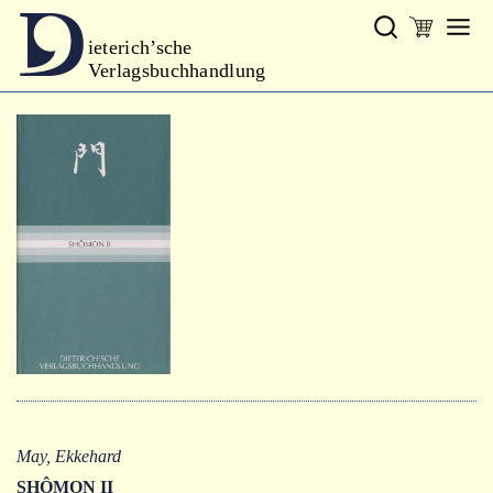
ieterich’sche
Verlagsbuchhandlung
Verlag
Neues
Gesamtprogramm
Neue Reihe
Handbibliothek Dieterich
excerpta classica
Lyrik
Bibliophilia
Kalender
May, Ekkehard
SHÔMON II