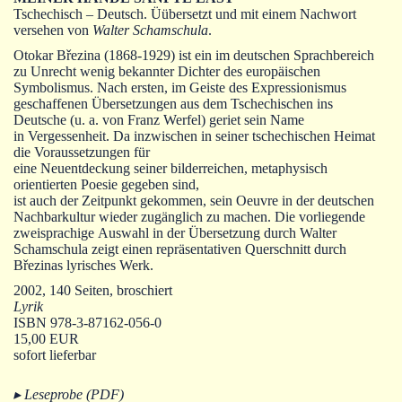
Autoren
Tschechisch – Deutsch. Üübersetzt und mit einem Nachwort
versehen von
Walter Schamschula
.
Warenkorb
Otokar Březina (1868-1929) ist ein im deutschen Sprachbereich
zu Unrecht wenig bekannter Dichter des europäischen
Symbolismus. Nach ersten, im Geiste des Expressionismus
geschaffenen Übersetzungen aus dem Tschechischen ins
Deutsche (u. a. von Franz Werfel) geriet sein Name
in Vergessenheit. Da inzwischen in seiner tschechischen Heimat
die Voraussetzungen für
eine Neuentdeckung seiner bilderreichen, metaphysisch
orientierten Poesie gegeben sind,
ist auch der Zeitpunkt gekommen, sein Oeuvre in der deutschen
Nachbarkultur wieder zugänglich zu machen. Die vorliegende
zweisprachige Auswahl in der Übersetzung durch Walter
Schamschula zeigt einen repräsentativen Querschnitt durch
Březinas lyrisches Werk.
2002, 140 Seiten, broschiert
Lyrik
ISBN 978-3-87162-056-0
15,00 EUR
sofort lieferbar
▸ Leseprobe (PDF)