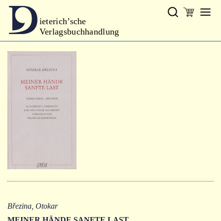
ieterich’sche
Verlagsbuchhandlung
Verlag
Neues
Gesamtprogramm
Neue Reihe
Handbibliothek Dieterich
excerpta classica
Lyrik
Bibliophilia
Kalender
Březina, Otokar
MEINER HÄNDE SANFTE LAST