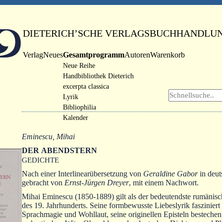
DIETERICH’SCHE VERLAGSBUCHHANDLU
Verlag
Neues
Gesamtprogramm
Autoren
Warenkorb
Neue Reihe
Handbibliothek Dieterich
excerpta classica
Lyrik
Bibliophilia
Kalender
Eminescu, Mihai
DER ABENDSTERN
GEDICHTE
Nach einer Interlinearübersetzung von
Geraldine Gabor
in deut
gebracht von
Ernst-Jürgen Dreyer
, mit einem Nachwort.
Mihai Eminescu (1850-1889) gilt als der bedeutendste rumänisc
des 19. Jahrhunderts. Seine formbewusste Liebeslyrik fasziniert
Sprachmagie und Wohllaut, seine originellen Episteln bestechen