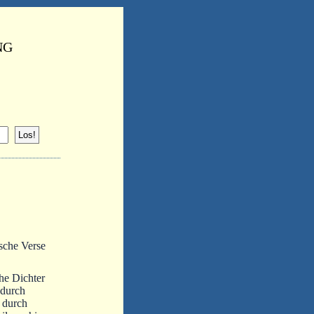
NG
sche Verse
he Dichter
 durch
 durch