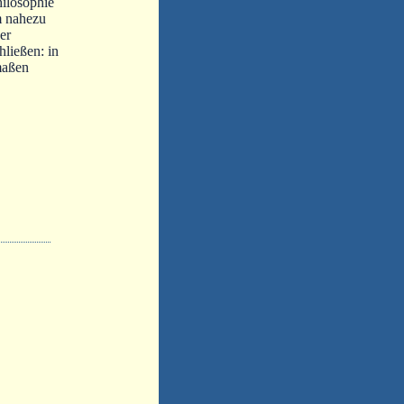
ilosophie
m nahezu
er
ließen: in
maßen