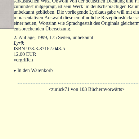
sarkastischen Witz. Obwohl von der deutschen Dichtung und Ph
zumindest mitgeprägt, ist sein Werk im deutschsprachigen Rau
unbekannt geblieben. Die vorliegende Lyrikausgabe will mit ein
repräsentativen Auswahl diese empfindliche Rezeptionslücke sch
einer neuen, Wortsinn wie Sprachgestalt des Originals gleicher
entsprechenden Übersetzung.
2. Auflage, 1999, 175 Seiten, unbekannt
Lyrik
ISBN 978-3-87162-048-5
12,00 EUR
vergriffen
▸ In den Warenkorb
<zurück
71 von 103 Büchern
vorwärts>