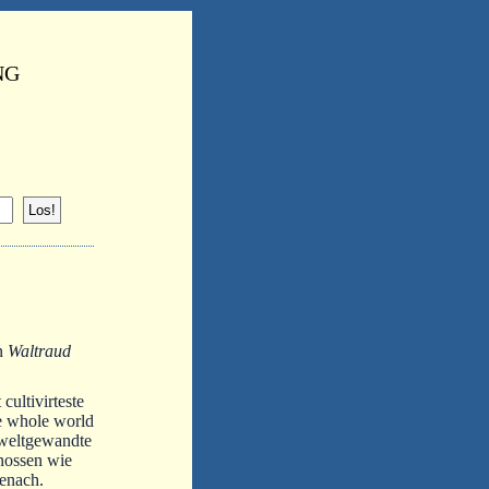
NG
von
Waltraud
ultivirteste
e whole world
 weltgewandte
enossen wie
enach.