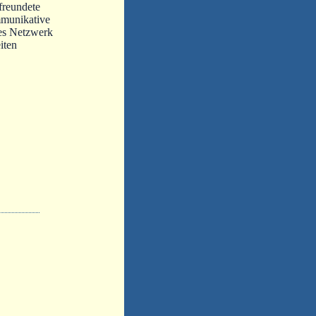
freundete
tes Netzwerk
iten