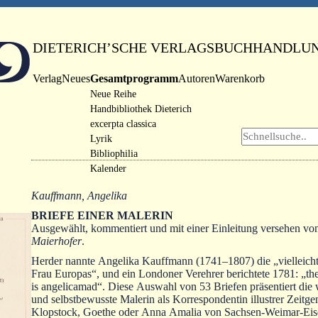
DIETERICH’SCHE VERLAGSBUCHHANDLU
Verlag
Neues
Gesamtprogramm
Autoren
Warenkorb
Neue Reihe
Handbibliothek Dieterich
excerpta classica
Lyrik
Bibliophilia
Kalender
Kauffmann, Angelika
BRIEFE EINER MALERIN
Ausgewählt, kommentiert und mit einer Einleitung versehen 
Maierhofer
.
Herder nannte Angelika Kauffmann (1741‒1807) die „vielleicht c
Frau Europas“, und ein Londoner Verehrer berichtete 1781: „th
is angelicamad“. Diese Auswahl von 53 Briefen präsentiert die
und selbstbewusste Malerin als Korrespondentin illustrer Zeitg
Klopstock, Goethe oder Anna Amalia von Sachsen-Weimar-Eis