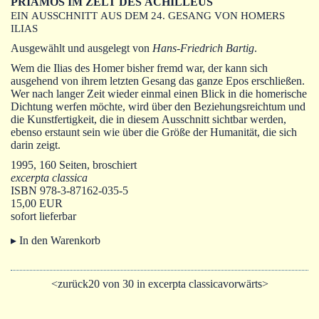
PRIAMOS IM ZELT DES ACHILLEUS
Autoren
EIN AUSSCHNITT AUS DEM 24. GESANG VON HOMERS
ILIAS
Warenkorb
Ausgewählt und ausgelegt von
Hans-Friedrich Bartig
.
Wem die Ilias des Homer bisher fremd war, der kann sich
ausgehend von ihrem letzten Gesang das ganze Epos erschließen.
Wer nach langer Zeit wieder einmal einen Blick in die homerische
Dichtung werfen möchte, wird über den Beziehungsreichtum und
die Kunstfertigkeit, die in diesem Ausschnitt sichtbar werden,
ebenso erstaunt sein wie über die Größe der Humanität, die sich
darin zeigt.
1995, 160 Seiten, broschiert
excerpta classica
ISBN 978-3-87162-035-5
15,00 EUR
sofort lieferbar
▸ In den Warenkorb
<zurück
20 von 30 in excerpta classica
vorwärts>