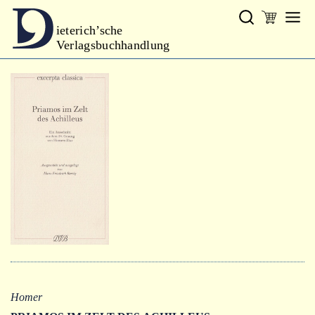
ieterich’sche
Verlagsbuchhandlung
Verlag
Neues
Gesamtprogramm
Neue Reihe
Handbibliothek Dieterich
excerpta classica
Lyrik
Bibliophilia
Kalender
Homer