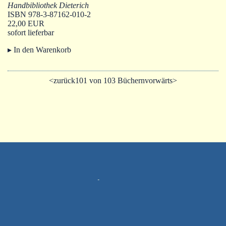
Handbibliothek Dieterich
ISBN 978-3-87162-010-2
22,00 EUR
sofort lieferbar
▸ In den Warenkorb
<zurück
101 von 103 Büchern
vorwärts>
Impressum
AGB
Datenschutz
Widerrufsformular
Instagram