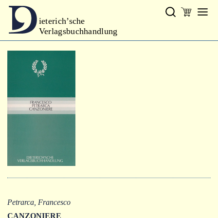
ieterich’sche
Verlagsbuchhandlung
Verlag
Neues
Gesamtprogramm
Neue Reihe
Handbibliothek Dieterich
excerpta classica
Lyrik
Bibliophilia
Kalender
Petrarca, Francesco
CANZONIERE