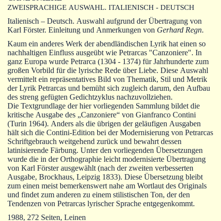
Autoren
ZWEISPRACHIGE AUSWAHL. ITALIENISCH - DEUTSCH
Italienisch – Deutsch. Auswahl aufgrund der Übertragung von
Warenkorb
Karl Förster. Einleitung und Anmerkungen von
Gerhard Regn
.
Kaum ein anderes Werk der abendländischen Lyrik hat einen so
nachhaltigen Einfluss ausgeübt wie Petrarcas "Canzoniere". In
ganz Europa wurde Petrarca (1304 - 1374) für Jahrhunderte zum
großen Vorbild für die lyrische Rede über Liebe. Diese Auswahl
vermittelt ein repräsentatives Bild von Thematik, Stil und Metrik
der Lyrik Petrarcas und bemüht sich zugleich darum, den Aufbau
des streng gefügten Gedichtzyklus nachzuvollziehen.
Die Textgrundlage der hier vorliegenden Sammlung bildet die
kritische Ausgabe des „Canzoniere“ von Gianfranco Contini
(Turin 1964). Anders als die übrigen der geläufigen Ausgaben
hält sich die Contini-Edition bei der Modernisierung von Petrarcas
Schriftgebrauch weitgehend zurück und bewahrt dessen
latinisierende Färbung. Unter den vorliegenden Übersetzungen
wurde die in der Orthographie leicht modernisierte Übertragung
von Karl Förster ausgewählt (nach der zweiten verbesserten
Ausgabe, Brockhaus, Leipzig 1833). Diese Übersetzung bleibt
zum einen meist bemerkenswert nahe am Wortlaut des Originals
und findet zum anderen zu einem stilistischen Ton, der den
Tendenzen von Petrarcas lyrischer Sprache entgegenkommt.
1988, 272 Seiten, Leinen