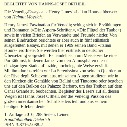
Autoren
BEGLEITET VON HANNS-JOSEF ORTHEIL
Die Venedig-Essays aus Henry James' »Italian Hours« übersetzt
Warenkorb
von
Helmut Moysich
.
Henry James' Faszination für Venedig schlug sich in Erzählungen
und Romanen (»Die Aspern-Schriften«, »Die Flügel der Taube«)
sowie in vielen Briefen an Verwandte und Freunde nieder. Von
seinen Eindrücken berichtete er aber auch in fünf stilistisch
ausgefeilten Essays, mit denen er 1909 seinen Band »Italian
Hours« eröffnete. Sie werden hier erstmals in deutscher
Übersetzung vorgestellt. Es handelt sich um Meisterwerke einer
Porträtkunst, in denen James von den Atmosphären dieser
einzigartigen Stadt auf luzide, hochelegante Weise erzählt.
Mit ihm durchstreifen wir La Serenissima von seinem Quartier an
der Riva degli Schiavoni aus, mit seinen Augen studieren wir in
den Kirchen die Gemälde von Bellini und Tintoretto oder begeben
uns auf den Balkon des Palazzo Barbaro, um das Treiben auf dem
Canal Grande zu beobachten. Begleiter des Lesers auf all diesen
Wegen ist Hanns-Josef Ortheil, der die Venedig-Passion des
großen amerikanischen Schriftstellers teilt und aus seinem
heutigen Erleben deutet.
1. Auflage 2016, 288 Seiten, Leinen
Handbibliothek Dieterich
ISBN 3-87162-088-2