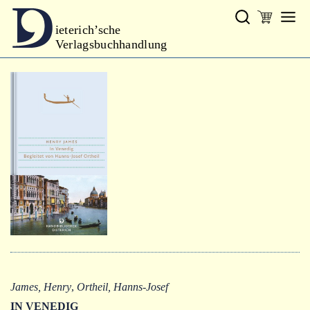
ieterich’sche
Verlagsbuchhandlung
Verlag
Neues
Gesamtprogramm
Neue Reihe
Handbibliothek Dieterich
excerpta classica
Lyrik
Bibliophilia
Kalender
James, Henry
,
Ortheil, Hanns-Josef
IN VENEDIG