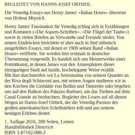
Autoren
BEGLEITET VON HANNS-JOSEF ORTHEIL
Die Venedig-Essays aus Henry James' »Italian Hours« übersetzt
Warenkorb
von
Helmut Moysich
.
Henry James' Faszination für Venedig schlug sich in Erzählungen
und Romanen (»Die Aspern-Schriften«, »Die Flügel der Taube«)
sowie in vielen Briefen an Verwandte und Freunde nieder. Von
seinen Eindrücken berichtete er aber auch in fünf stilistisch
ausgefeilten Essays, mit denen er 1909 seinen Band »Italian
Hours« eröffnete. Sie werden hier erstmals in deutscher
Übersetzung vorgestellt. Es handelt sich um Meisterwerke einer
Porträtkunst, in denen James von den Atmosphären dieser
einzigartigen Stadt auf luzide, hochelegante Weise erzählt.
Mit ihm durchstreifen wir La Serenissima von seinem Quartier an
der Riva degli Schiavoni aus, mit seinen Augen studieren wir in
den Kirchen die Gemälde von Bellini und Tintoretto oder begeben
uns auf den Balkon des Palazzo Barbaro, um das Treiben auf dem
Canal Grande zu beobachten. Begleiter des Lesers auf all diesen
Wegen ist Hanns-Josef Ortheil, der die Venedig-Passion des
großen amerikanischen Schriftstellers teilt und aus seinem
heutigen Erleben deutet.
1. Auflage 2016, 288 Seiten, Leinen
Handbibliothek Dieterich
ISBN 3-87162-088-2