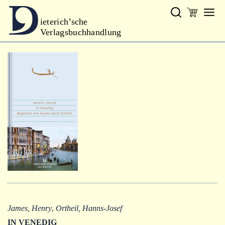
ieterich’sche
Verlagsbuchhandlung
Verlag
Neues
Gesamtprogramm
Neue Reihe
Handbibliothek Dieterich
excerpta classica
Lyrik
Bibliophilia
Kalender
James, Henry
,
Ortheil, Hanns-Josef
IN VENEDIG