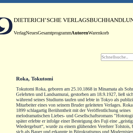
DIETERICH’SCHE VERLAGSBUCHHANDLU
Verlag
Neues
Gesamtprogramm
Autoren
Warenkorb
Roka, Tokutomi
Tokutomi Roka, geboren am 25.10.1868 in Minamata als Sohn
Gelehrten und Landsamurai, gestorben am 18.9.1927, ließ sic
während seines Studiums taufen und lebte in Tokyo als publizi
Mitarbeiter eines von seinem Bruder geleiteten Verlages. Roka 
1899 schlagartig Berühmtheit mit der Veröffentlichung seines
melodramatischen Liebes- und Gesellschaftsromans "Hototogi
später erlebte er infolge einer Besteigung des Fuji eine „geistig
Wiedergeburt“, wurde zu einem glühenden Verehrer Tolstois, b
sich als Bauer und erkannte in Bürokratismus und Modernisie