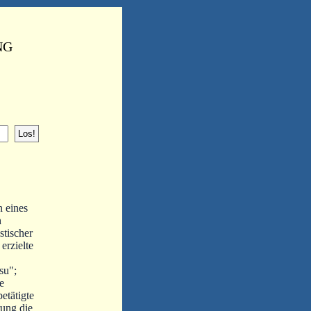
NG
 eines
h
stischer
erzielte
su";
e
etätigte
rung die