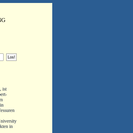
NG
 ist
ert-
em
in
fessuren
niversity
kten in