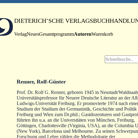
DIETERICH’SCHE VERLAGSBUCHHANDLU
Verlag
Neues
Gesamtprogramm
Autoren
Warenkorb
Renner, Rolf-Günter
Prof. Dr. Rolf G. Renner, geboren 1945 in Neustadt/Waldnaab,
Universitätsprofessor für Neuere Deutsche Literatur an der Alb
Ludwigs-Universität Freiburg. Er promovierte 1974 nach ein
Studium der Studium der Germanistik, Geschichte und Politik 
Freiburg und Wien zum Dr.phil.; Gastdozenturen und Gastpro
führten ihn u.a. an die Universitäten von München, Freiburg,
Göttingen, Charlottesville (Virginia, USA), an die Columbia U
(New York), Barcelona und Melbourne. Zu seinen Schwerpun
Forschung und Lehre zählen die Methodologie der