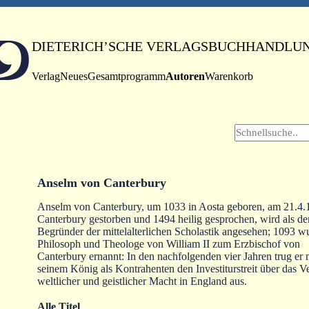
DIETERICH’SCHE VERLAGSBUCHHANDLU
Verlag
Neues
Gesamtprogramm
Autoren
Warenkorb
Anselm von Canterbury
Anselm von Canterbury, um 1033 in Aosta geboren, am 21.4.
Canterbury gestorben und 1494 heilig gesprochen, wird als de
Begründer der mittelalterlichen Scholastik angesehen; 1093 w
Philosoph und Theologe von William II zum Erzbischof von
Canterbury ernannt: In den nachfolgenden vier Jahren trug er 
seinem König als Kontrahenten den Investiturstreit über das Ve
weltlicher und geistlicher Macht in England aus.
Alle Titel