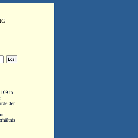
NG
1109 in
r
urde der
mit
rhältnis