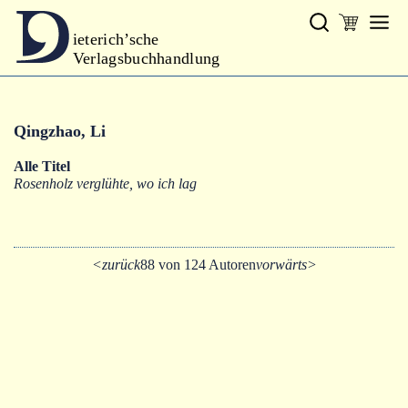
ieterich’sche
Verlagsbuchhandlung
Verlag
Qingzhao, Li
Neues
Alle Titel
Gesamtprogramm
Rosenholz verglühte, wo ich lag
Autoren
Warenkorb
<zurück
88 von 124 Autoren
vorwärts>