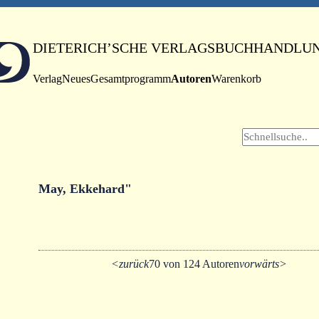
DIETERICH’SCHE VERLAGSBUCHHANDLU
Verlag
Neues
Gesamtprogramm
Autoren
Warenkorb
May, Ekkehard"
<zurück
70 von 124 Autoren
vorwärts>