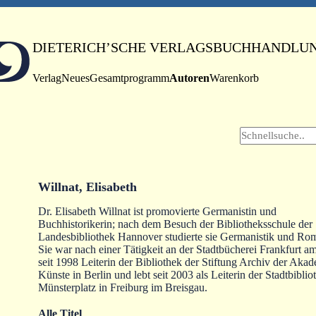
DIETERICH’SCHE VERLAGSBUCHHANDLU
Verlag
Neues
Gesamtprogramm
Autoren
Warenkorb
Willnat, Elisabeth
Dr. Elisabeth Willnat ist promovierte Germanistin und
Buchhistorikerin; nach dem Besuch der Bibliotheksschule der
Landesbibliothek Hannover studierte sie Germanistik und Rom
Sie war nach einer Tätigkeit an der Stadtbücherei Frankfurt 
seit 1998 Leiterin der Bibliothek der Stiftung Archiv der Aka
Künste in Berlin und lebt seit 2003 als Leiterin der Stadtbibli
Münsterplatz in Freiburg im Breisgau.
Alle Titel