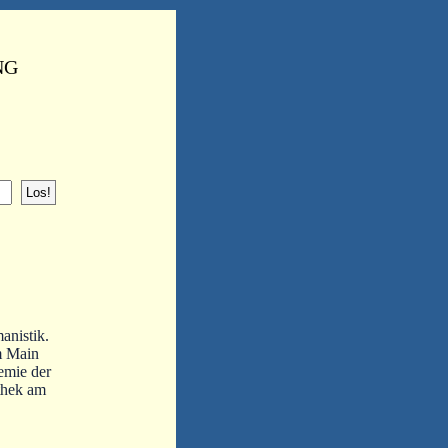
NG
anistik.
am Main
demie der
othek am