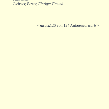
Liebster, Bester, Einziger Freund
<zurück
120 von 124 Autoren
vorwärts>